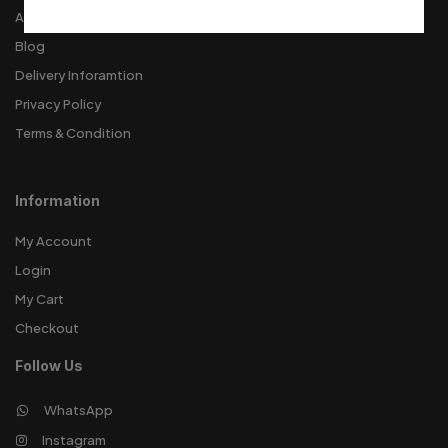
About Us
Blog
Delivery Inforamtion
Privacy Policy
Terms & Condition
Information
My Account
Login
My Cart
Checkout
Follow Us
WhatsApp
Instagram